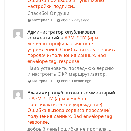
Ошибка при входе в пункт меню
настройки подписи.
.
Спасибо! От души!
Материалы
about 2 days ago
Администратор опубликовал
комментарий в
АРМ ЛПУ (арм
лечебно-профилактическое
учреждение). Ошибка вызова сервиса
передачи/получения данных. Bad
envelope tag: response
.
Надо установить последнюю версию
и настроить СФР маршрутизатор.
Материалы
about 1 month ago
Владимир опубликовал комментарий
в
АРМ ЛПУ (арм лечебно-
профилактическое учреждение).
Ошибка вызова сервиса передачи/
получения данных. Bad envelope tag:
response
.
добрый лень! ошибка не пропала....