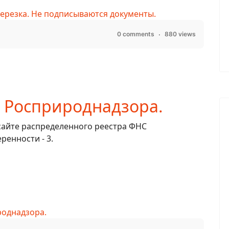
Березка. Не подписываются документы.
0 comments
880 views
я Росприроднадзора.
сайте распределенного реестра ФНС
еренности - 3.
роднадзора.