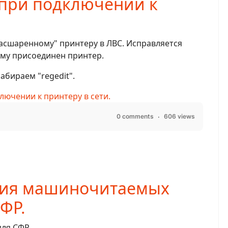
при подключении к
асшаренному" принтеру в ЛВС. Исправляется
ому присоединен принтер.
абираем "regedit".
ючении к принтеру в сети.
0 comments
606 views
ния машиночитаемых
ФР.
ля СФР.