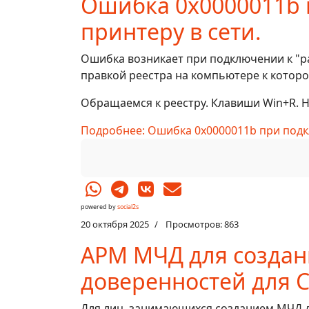
Ошибка 0x0000011b 
принтеру в сети.
Ошибка возникает при подключении к "р
правкой реестра на компьютере к котор
Обращаемся к реестру. Клавиши Win+R. Н
Подробнее: Ошибка 0x0000011b при подкл
powered by
social2s
20 октября 2025
Просмотров: 863
АРМ МЧД для созда
доверенностей для С
Для лиц, занимающихся созданием МЧД д