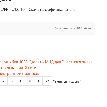
СФР - v.1.6.10.4 Скачать с официального
0 comments
863 views
о: ошибка 1053.
Сделать МЧД для "Честного знака"
ет в локальной сети.
лектронной подписи.
7
8
9
10
Страница 4 из 11