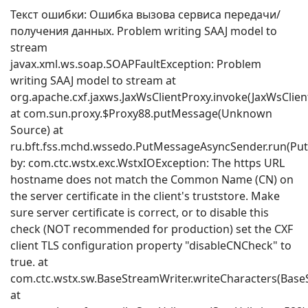
Текст ошибки: Ошибка вызова сервиса передачи/
получения данных. Problem writing SAAJ model to
stream
javax.xml.ws.soap.SOAPFaultException: Problem
writing SAAJ model to stream at
org.apache.cxf.jaxws.JaxWsClientProxy.invoke(JaxWsClien
at com.sun.proxy.$Proxy88.putMessage(Unknown
Source) at
ru.bft.fss.mchd.wssedo.PutMessageAsyncSender.run(Pu
by: com.ctc.wstx.exc.WstxIOException: The https URL
hostname does not match the Common Name (CN) on
the server certificate in the client's truststore. Make
sure server certificate is correct, or to disable this
check (NOT recommended for production) set the CXF
client TLS configuration property "disableCNCheck" to
true. at
com.ctc.wstx.sw.BaseStreamWriter.writeCharacters(BaseS
at