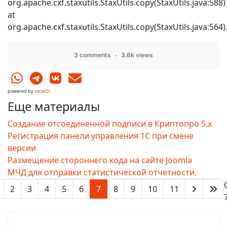
org.apache.cxf.staxutils.StaxUtils.copy(StaxUtils.java:588)
at
org.apache.cxf.staxutils.StaxUtils.copy(StaxUtils.java:564).
3 comments
3.6k views
powered by
social2s
Еще материалы
Создание отсоединенной подписи в Криптопро 5.x
Регистрация панели управления 1С при смене
версии
Размещение стороннего кода на сайте Joomla
МЧД для отправки статистической отчетности.
2
3
4
5
6
7
8
9
10
11