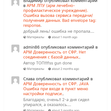
Владимир опубликовал комментарий
в
АРМ ЛПУ (арм лечебно-
профилактическое учреждение).
Ошибка вызова сервиса передачи/
получения данных. Bad envelope tag:
response
.
добрый лень! ошибка не пропала....
Материалы
about 1 month ago
admin86 опубликовал комментарий в
АРМ Доверенность от СФР. Нет
соединения с базой данных.
.
Автор ТОП!!!fss gun done
Материалы
about 2 months ago
Слава опубликовал комментарий в
АРМ Доверенность от СФР. JAVA
Ошибка при входе в пункт меню
настройки подписи.
.
Благодарю, очень!! 2-а дня сидел
упирался, а оказалось....
Материалы
about 3 months ago